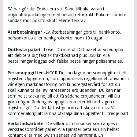
Så här gör du: Emballera väl! Sänd tillbaka varan i
originalförpackningen med betald returfrakt. Paketet får inte
sändas mot postförskott eller efterkrav.
Återbetalningar -
Ev. återbetalningar görs till bankkonto,
personkonto eller bankgirokonto inom 10 dagar.
Outlösta paket -
Löser Du inte ut Ditt paket är vi tvungna
att debitera dig faktisk fraktkostnad plus 350 kr. Alla
beställningar loggas och falska beställningar polisanmäles.
Personuppgifter -
NCCR Delsbo lagrar personuppgifter i ett
register. Uppgifterna, som uppdateras regelbundet, används i
vår egen marknadsföring och kundregistervård för att du
skall kunna ta del av intressanta erbjudanden. Du kan när
som helst tacka nej till att få sådana erbjudanden. Vill Du
göra någon ändring av uppgifterna eller bli borttagen ur
registret gör Du det lättast genom att skriva till oss. Vi
kommer aldrig att lämna ut/sälja dina uppgifter till tredje part.
Verkstadsarbete
-De villkor och timpriser som anges i
verkstadsområdet gäller. Alla tjänster betalas i sin helhet
kontant eller med Swish senast vid hämtning. En