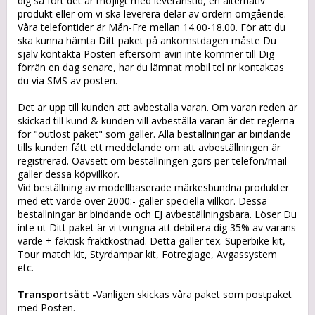
dig så fort det är möjligt med leveranstid, en alternativ
produkt eller om vi ska leverera delar av ordern omgående.
Våra telefontider är Mån-Fre mellan 14.00-18.00. För att du
ska kunna hämta Ditt paket på ankomstdagen måste Du
själv kontakta Posten eftersom avin inte kommer till Dig
förrän en dag senare, har du lämnat mobil tel nr kontaktas
du via SMS av posten
.
Det är upp till kunden att avbeställa varan. Om varan reden är
skickad till kund & kunden vill avbeställa varan är det reglerna
för "outlöst paket" som gäller. Alla beställningar är bindande
tills kunden fått ett meddelande om att avbeställningen är
registrerad. Oavsett om beställningen görs per telefon/mail
gäller dessa köpvillkor.
Vid beställning av modellbaserade märkesbundna produkter
med ett värde över 2000:- gäller speciella villkor. Dessa
beställningar är bindande och EJ avbeställningsbara. Löser Du
inte ut Ditt paket är vi tvungna att debitera dig 35% av varans
värde + faktisk fraktkostnad. Detta gäller tex. Superbike kit,
Tour match kit, Styrdämpar kit, Fotreglage, Avgassystem
etc.
Transportsätt -
Vanligen skickas våra paket som postpaket
med Posten.