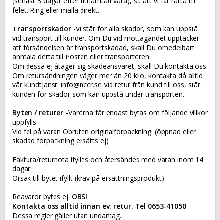
(senast 3 dagar efter uthämtad vara), så att vi får rätta till
felet. Ring eller maila direkt.
Transportskador
-Vi står för alla skador, som kan uppstå
vid transport till kunder. Om Du vid mottagandet upptäcker
att försändelsen är transportskadad, skall Du omedelbart
anmäla detta till Posten eller transportören.
Om dessa ej åtager sig skadeansvaret, skall Du kontakta oss.
Om retursändningen väger mer än 20 kilo, kontakta då alltid
vår kundtjänst: info@nccr.se Vid retur från kund till oss, står
kunden för skador som kan uppstå under transporten.
Byten / returer -
Varorna får endast bytas om följande villkor
uppfylls:
Vid fel på varan Obruten originalförpackning. (öppnad eller
skadad förpackning ersätts ej)
Faktura/returnota ifylles och återsändes med varan inom 14
dagar.
Orsak till bytet ifyllt (krav på ersättningsprodukt)
Reavaror bytes ej.
OBS!
Kontakta oss alltid innan ev. retur. Tel 0653-41050
Dessa regler gäller utan undantag.