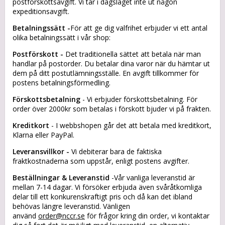
postförskottsavgift. Vi tar i dagsläget inte ut någon
expeditionsavgift.
Betalningssätt -
För att ge dig valfrihet erbjuder vi ett antal
olika betalningssätt i vår shop:
Postförskott -
Det traditionella sättet att betala när man
handlar på postorder. Du betalar dina varor när du hämtar ut
dem på ditt postutlämningsställe. En avgift tillkommer för
postens betalningsförmedling.
Förskottsbetalning
- Vi erbjuder förskottsbetalning. För
order över 2000kr som betalas i förskott bjuder vi på frakten.
Kreditkort
- I webbshopen går det att betala med kreditkort,
Klarna eller PayPal.
Leveransvillkor -
Vi debiterar bara de faktiska
fraktkostnaderna som uppstår, enligt postens avgifter.
Beställningar & Leveranstid
-Vår vanliga leveranstid är
mellan 7-14 dagar. Vi försöker erbjuda även svåråtkomliga
delar till ett konkurenskraftigt pris och då kan det ibland
behövas längre leveranstid. Vänligen
använd
order@nccr.se
för frågor kring din order, vi kontaktar