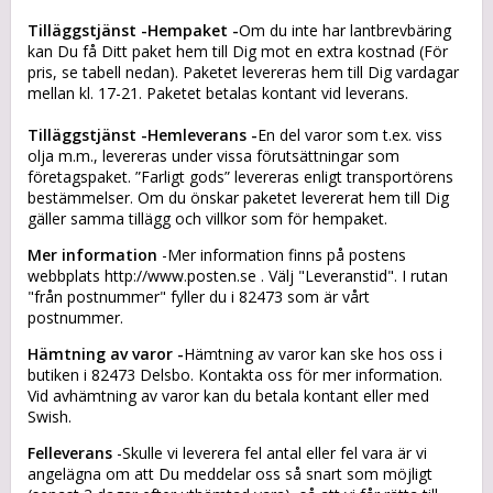
Tilläggstjänst -Hempaket -
Om du inte har lantbrevbäring
kan Du få Ditt paket hem till Dig mot en extra kostnad (För
pris, se tabell nedan). Paketet levereras hem till Dig vardagar
mellan kl. 17-21. Paketet betalas kontant vid leverans.
Tilläggstjänst -Hemleverans -
En del varor som t.ex. viss
olja m.m., levereras under vissa förutsättningar som
företagspaket. ”Farligt gods” levereras enligt transportörens
bestämmelser. Om du önskar paketet levererat hem till Dig
gäller samma tillägg och villkor som för hempaket.
Mer information
-Mer information finns på postens
webbplats http://www.posten.se . Välj "Leveranstid". I rutan
"från postnummer" fyller du i 82473 som är vårt
postnummer.
Hämtning av varor -
Hämtning av varor kan ske hos oss i
butiken i 82473 Delsbo. Kontakta oss för mer information.
Vid avhämtning av varor kan du betala kontant eller med
Swish.
Felleverans
-Skulle vi leverera fel antal eller fel vara är vi
angelägna om att Du meddelar oss så snart som möjligt