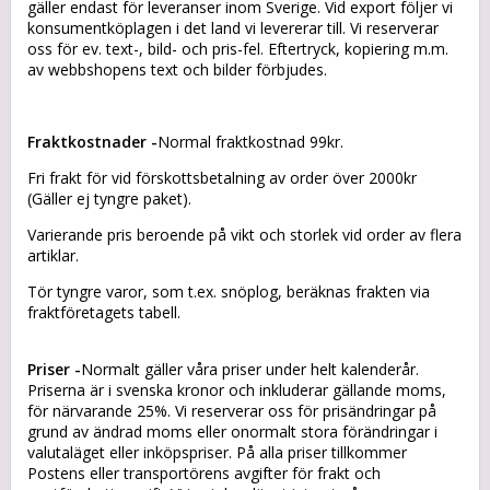
gäller endast för leveranser inom Sverige. Vid export följer vi
konsumentköplagen i det land vi levererar till. Vi reserverar
oss för ev. text-, bild- och pris-fel. Eftertryck, kopiering m.m.
av webbshopens text och bilder förbjudes.
Fraktkostnader -
Normal fraktkostnad 99kr.
Fri frakt för vid förskottsbetalning av order över 2000kr
(Gäller ej tyngre paket).
Varierande pris beroende på vikt och storlek vid order av flera
artiklar.
Tör tyngre varor, som t.ex. snöplog, beräknas frakten via
fraktföretagets tabell.
Priser -
Normalt gäller våra priser under helt kalenderår.
Priserna är i svenska kronor och inkluderar gällande moms,
för närvarande 25%. Vi reserverar oss för prisändringar på
grund av ändrad moms eller onormalt stora förändringar i
valutaläget eller inköpspriser. På alla priser tillkommer
Postens eller transportörens avgifter för frakt och