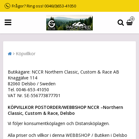
Frågor? Ring oss! 0046(0)653-41050
0
Köpvillkor
Butikägare: NCCR Northern Classic, Custom & Race AB
Knaggälve 114
82060 Delsbo / Sweden
Tel. 0046-653-41050
VAT Nr. SE-556773877701
KÖPVILLKOR POSTORDER/WEBBSHOP NCCR –Northern
Classic, Custom & Race, Delsbo
Vi följer konsumentköplagen och Distansköplagen.
Alla priser och villkor i denna WEBBSHOP / Butiken i Delsbo