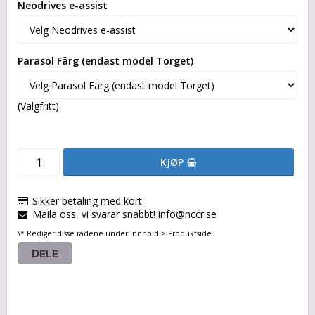
Neodrives e-assist
Parasol Färg (endast model Torget)
(Valgfritt)
KJØP
Sikker betaling med kort
Maila oss, vi svarar snabbt! info@nccr.se
\* Rediger disse radene under Innhold > Produktside
DELE