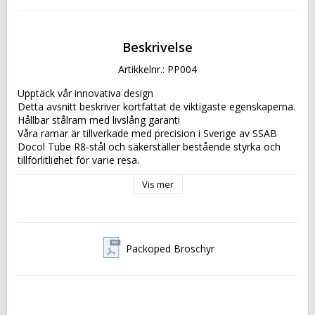
Beskrivelse
Artikkelnr.: PP004
Upptäck vår innovativa design

Detta avsnitt beskriver kortfattat de viktigaste egenskaperna.

Hållbar stålram med livslång garanti

Våra ramar är tillverkade med precision i Sverige av SSAB 
Docol Tube R8-stål och säkerställer bestående styrka och 
tillförlitlighet för varje resa.

EU komponenter och material

Vis mer
Byggd med hållbara material och tack vare lokalt valda 
produkter är våra lastcyklar designade för att minska 
miljöpåverkan utan att kompromissa med kvaliteten.

Bespoke Design with Eco-Friendly Focus

Packoped Broschyr
Njut av den vackra designen av den historiska flakmopeden 
med modernaste teknik och hållbara metoder.

No-Headache Drivetrain med lång batteriräckvidd

Nå din destination problemfritt och med stil.
