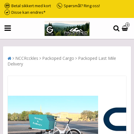
Betal sikkert med kort
Spørsmål? Ring oss!
Disse kan endres*
0
NCCRcckles
Packoped Cargo
Packoped Last Mile
Delivery