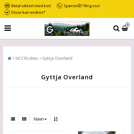
Betal sikkert med kort
Spørsmål? Ring oss!
Disse kan endres*
0
NCCRcckles
Gyttja Overland
Gyttja Overland
Navn