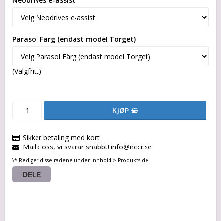
Neodrives e-assist
Parasol Färg (endast model Torget)
(Valgfritt)
KJØP
Sikker betaling med kort
Maila oss, vi svarar snabbt! info@nccr.se
\* Rediger disse radene under Innhold > Produktside
DELE