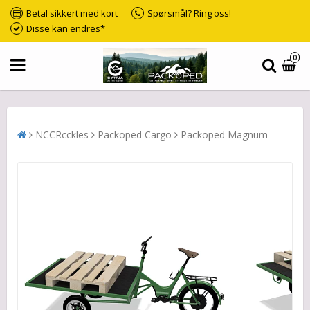
Betal sikkert med kort
Spørsmål? Ring oss!
Disse kan endres*
0
NCCRcckles
Packoped Cargo
Packoped Magnum