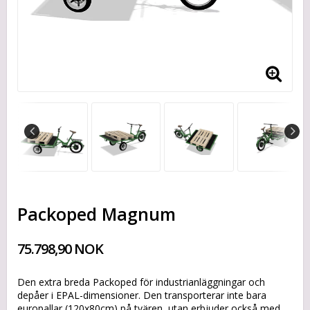
Packoped Magnum
75.798,90 NOK
Den extra breda Packoped för industrianläggningar och
depåer i EPAL-dimensioner. Den transporterar inte bara
europallar (120x80cm) på tvären, utan erbjuder också med