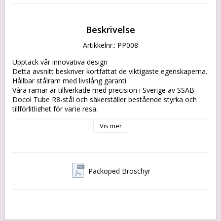
Beskrivelse
Artikkelnr.: PP008
Upptäck vår innovativa design

Detta avsnitt beskriver kortfattat de viktigaste egenskaperna.

Hållbar stålram med livslång garanti

Våra ramar är tillverkade med precision i Sverige av SSAB 
Docol Tube R8-stål och säkerställer bestående styrka och 
tillförlitlighet för varje resa.

EU komponenter och material

Vis mer
Byggd med hållbara material och tack vare lokalt valda 
produkter är våra lastcyklar designade för att minska 
miljöpåverkan utan att kompromissa med kvaliteten.

Bespoke Design with Eco-Friendly Focus

Packoped Broschyr
Njut av den vackra designen av den historiska flakmopeden 
med modernaste teknik och hållbara metoder.

No-Headache Drivetrain med lång batteriräckvidd

Nå din destination problemfritt och med stil.
