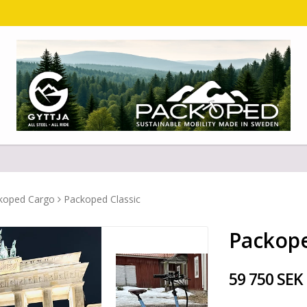
koped Cargo
Packoped Classic
Packope
59 750 SEK