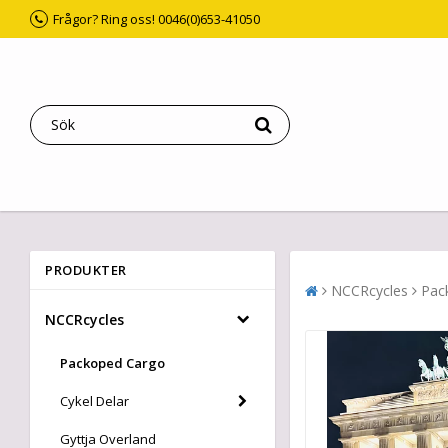
Frågor? Ring oss! 0046(0)653-41050
PRODUKTER
NCCRcycles
Pac
NCCRcycles
Packoped Cargo
Cykel Delar
Gyttja Overland