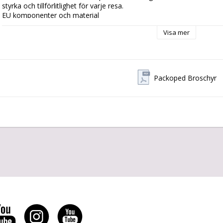
styrka och tillförlitlighet för varje resa.

EU komponenter och material

Byggd med hållbara material och tack vare lokalt valda produkter är v
Visa mer
miljöpåverkan utan att kompromissa med kvaliteten.

Bespoke Design with Eco-Friendly Focus

Njut av den vackra designen av den historiska flakmopeden med mod
No-Headache Drivetrain med lång batteriräckvidd

Packoped Broschyr
Nå din destination problemfritt och med stil.

Made in Sweden

Designad, konstruerad, tillverkad och monterad i Sverige. Du bestäm
(Single Speed) eller Pinion-växellåda. Med eller utan elektrisk assistans
Alla varianter erbjuder lågt underhåll och hög hållbarhet med Gates 
komponenter som kräver frekvent underhåll. Bara sätt igång!

Det här avsnittet beskriver huvudfunktionerna hos Neodrive-bakmoto
Kördynamik

40Nm levereras direkt till bakhjulet istället för att utsätta växellåda
På grund av den känsliga kraftsensorn i motorn kan du tydligt känn
accelerationsprocessen. Den maximala assistansnivån är 300 %, maxh
med ett skjuthjälpmedel med 6 km/h.

Lågt underhåll och hög hållbarhet
