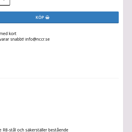
KÖP
 med kort
svarar snabbt! info@nccr.se
 R8-stål och säkerställer bestående 