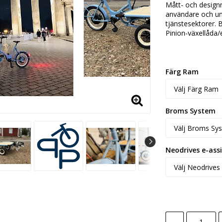
Mått- och designm
användare och uni
tjänstesektorer.
Pinion-växellåda/
Färg Ram
Broms System
Neodrives e-ass
-