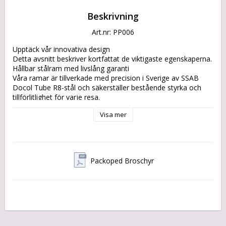
Beskrivning
Art.nr: PP006
Upptäck vår innovativa design

Detta avsnitt beskriver kortfattat de viktigaste egenskaperna.

Hållbar stålram med livslång garanti

Våra ramar är tillverkade med precision i Sverige av SSAB 
Docol Tube R8-stål och säkerställer bestående styrka och 
tillförlitlighet för varje resa.

EU komponenter och material

Visa mer
Byggd med hållbara material och tack vare lokalt valda 
produkter är våra lastcyklar designade för att minska 
miljöpåverkan utan att kompromissa med kvaliteten.

Bespoke Design with Eco-Friendly Focus

Packoped Broschyr
Njut av den vackra designen av den historiska flakmopeden 
med modernaste teknik och hållbara metoder.

No-Headache Drivetrain med lång batteriräckvidd

Nå din destination problemfritt och med stil.

Made in Sweden

Designad, konstruerad, tillverkad och monterad i Sverige. Du 