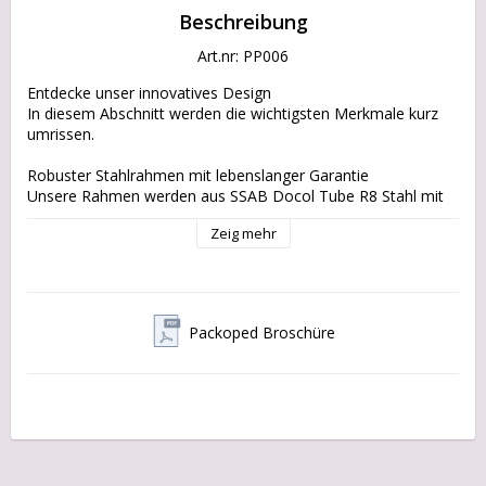
Beschreibung
Art.nr: PP006
Entdecke unser innovatives Design

In diesem Abschnitt werden die wichtigsten Merkmale kurz 
umrissen.

Robuster Stahlrahmen mit lebenslanger Garantie

Unsere Rahmen werden aus SSAB Docol Tube R8 Stahl mit 
höchster Präzision in Schweden gefertigt und gewährleisten 
Zeig mehr
dauerhafte Stabilität und Zuverlässigkeit auf jeder Fahrt.

EU Komponenten och Materialien

Gebaut mit nachhaltigen Materialien und dank der Wahl 
lokaler Produkte sind unsere Lastenräder so konzipiert, dass 
sie die Umweltbelastung reduzieren, ohne Kompromisse bei 
Packoped Broschüre
der Qualität einzugehen.

Bespoke Design with Eco-Friendly Focus

Genieße das makellose Design des historischen Flakmopeds 
mit modernsten Technologien und nachhaltigen Praktiken.

No-Headache Drivetrain mit verschiedenen Optionen. 
Erreiche Dein Ziel problemlos und mit Stil.

Made in Sweden
