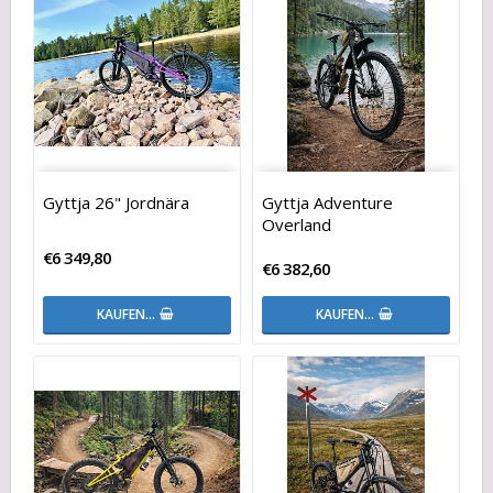
Gyttja 26" Jordnära
Gyttja Adventure
Overland
€6 349,80
€6 382,60
KAUFEN…
KAUFEN…