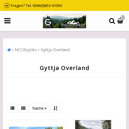
Fragen? Tel. 0046(0)653-41050
0
NCCRcycles
Gyttja Overland
Gyttja Overland
Name