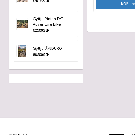
69 625 SEK
KÖP…
Gyttja Pinion FAT
Adventure Bike
62 500 SEK
Gyttja ⒺNDURO
88 800 SEK