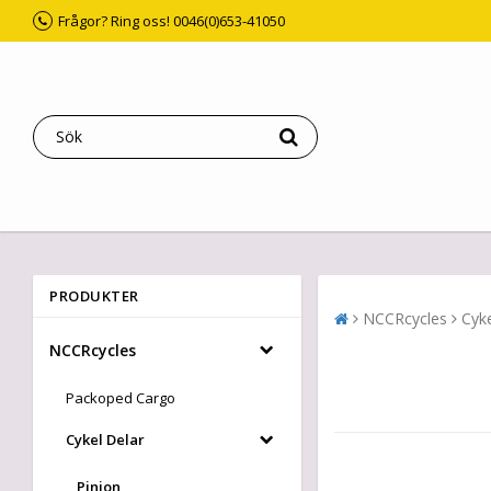
Frågor? Ring oss! 0046(0)653-41050
PRODUKTER
NCCRcycles
Cyke
NCCRcycles
Packoped Cargo
Cykel Delar
Pinion