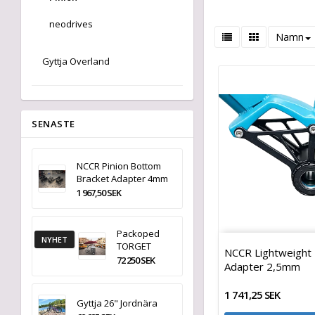
neodrives
Namn
Gyttja Overland
SENASTE
NCCR Pinion Bottom
Bracket Adapter 4mm
1 967,50 SEK
Packoped
NYHET
TORGET
NCCR Lightweight 
72 250 SEK
Adapter 2,5mm
1 741,25 SEK
Gyttja 26" Jordnära